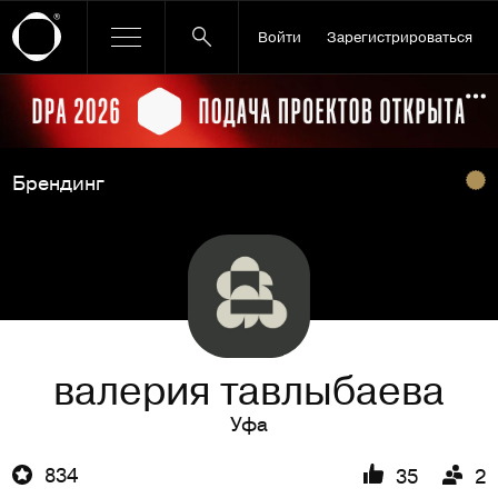
Войти
Зарегистрироваться
Ссылка баннера
По
Брендинг
валерия тавлыбаева
Уфа
834
35
2