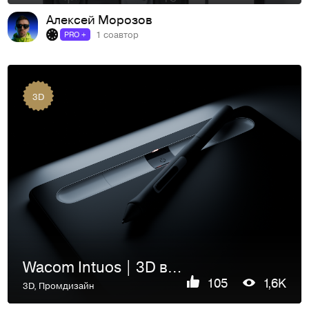
Алексей Морозов
1 соавтор
PRO +
3D
Wacom Intuos | 3D визуализация
105
1,6K
3D
,
Промдизайн