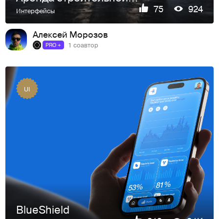
75
924
Интерфейсы
Алексей Морозов
1 соавтор
PRO +
UI
BlueShield