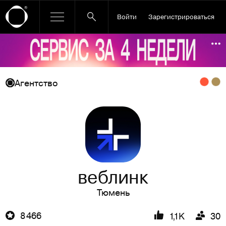
Войти
Зарегистрироваться
Ссылка баннера
По
Агентство
веблинк
Тюмень
8 466
1,1K
30