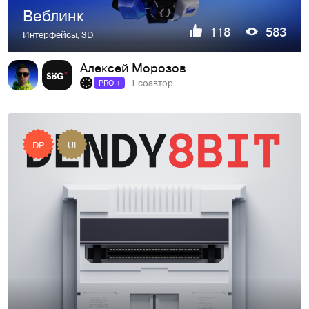
Веблинк
118
583
Интерфейсы
,
3D
Алексей Морозов
1 соавтор
PRO +
DP
UI