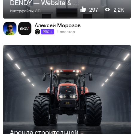
DENDY — Website & 3D
297
2,2K
Интерфейсы
,
3D
Алексей Морозов
1 соавтор
PRO +
Аренда строительной спецтехники в Москве