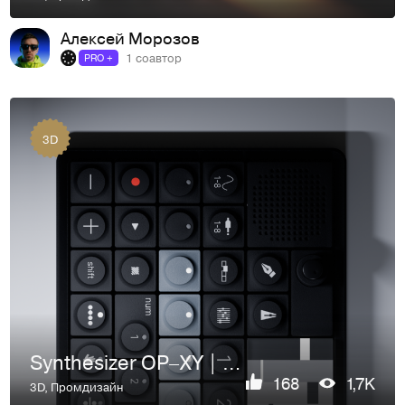
Алексей Морозов
1 соавтор
PRO +
3D
Synthesizer OP–XY | 3D визуализация
168
1,7K
3D
,
Промдизайн