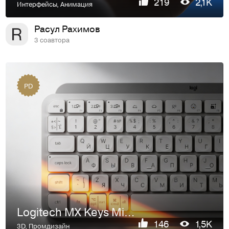
219
2,1K
Интерфейсы
,
Анимация
Расул Рахимов
3 соавтора
PD
Logitech MX Keys Mini | 3D визуализация
146
1,5K
3D
,
Промдизайн