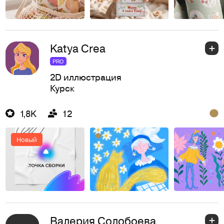
Katya Crea
PRO
2D иллюстрация
Курск
1,8K
12
Новый
Валерия Солобоева