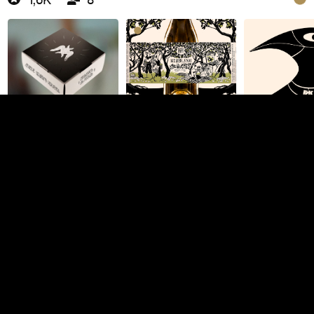
Ксения Авдеева
PRO
2D иллюстрация
Беларусь
Фриланс
В штат
782