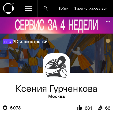
Войти
Зарегистрироваться
Ссылка баннера
По
2D иллюстрация
PRO
Ксения Гурченкова
Москва
5 078
681
66