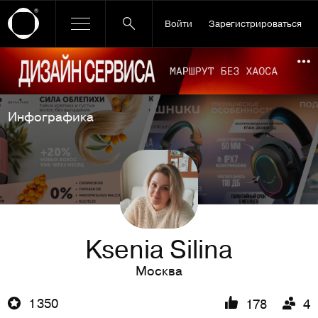
Войти
Зарегистрироваться
Ссылка баннера
По
Инфографика
Ksenia Silina
Москва
1 350
178
4