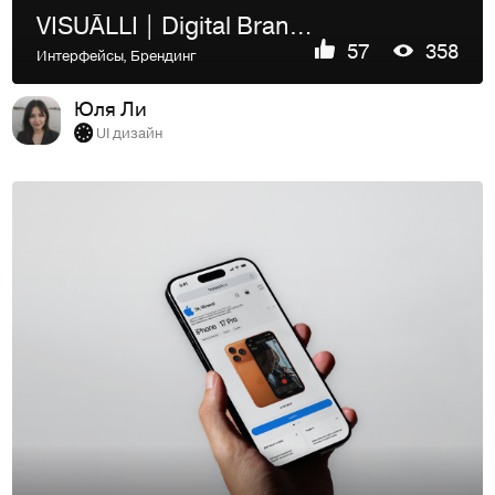
VISUĀLLI | Digital Brand Packaging & Visual Strategy
57
358
Интерфейсы
,
Брендинг
Юля Ли
UI дизайн