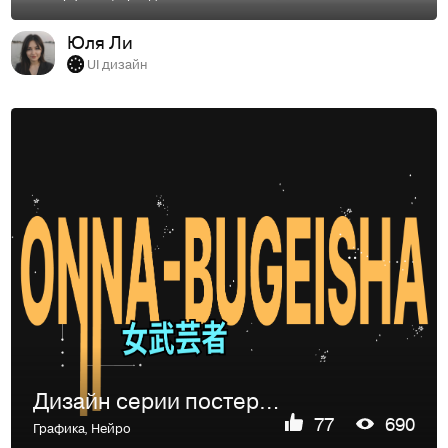
Юля Ли
UI дизайн
Дизайн серии постеров Onna-bugeisha
77
690
Графика
,
Нейро