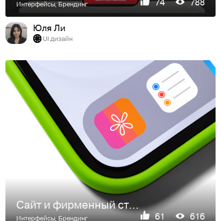
74
788
Интерфейсы
,
Брендинг
Юля Ли
UI дизайн
Сайт и фирменный стиль для салона красоты | Beauty salon we…
61
616
Интерфейсы
,
Брендинг