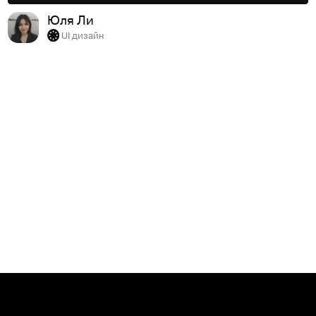
Юля Ли
UI дизайн