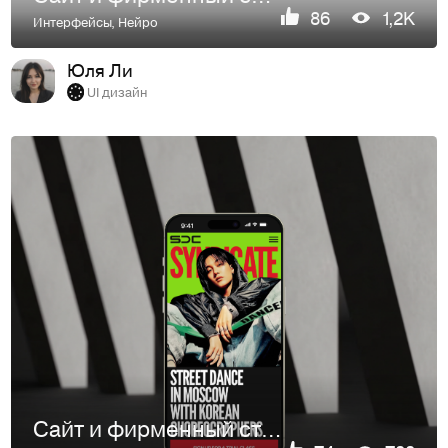
86
1,2K
Интерфейсы
,
Нейро
Юля Ли
UI дизайн
Сайт и фирменный стиль для студии танца