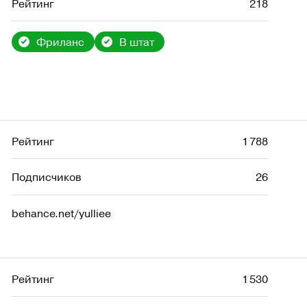
Рейтинг
218
Фриланс
В штат
Рейтинг
1 788
Подписчиков
26
behance.net/yulliee
Рейтинг
1 530