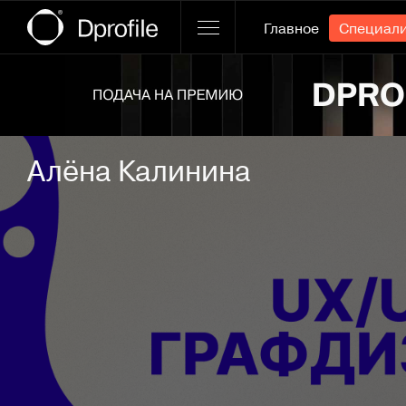
Главное
Специал
Ссылка баннера
Алёна Калинина