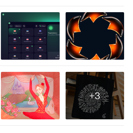
48
51
+3
18