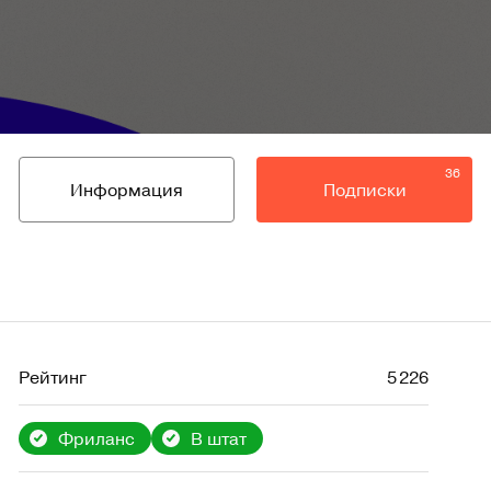
36
Информация
Подписки
Рейтинг
5 226
Фриланс
В штат