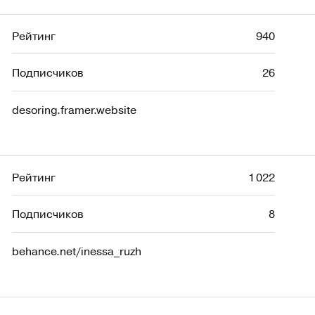
Рейтинг
940
Подписчиков
26
desoring.framer.website
Рейтинг
1 022
Подписчиков
8
behance.net/inessa_ruzh