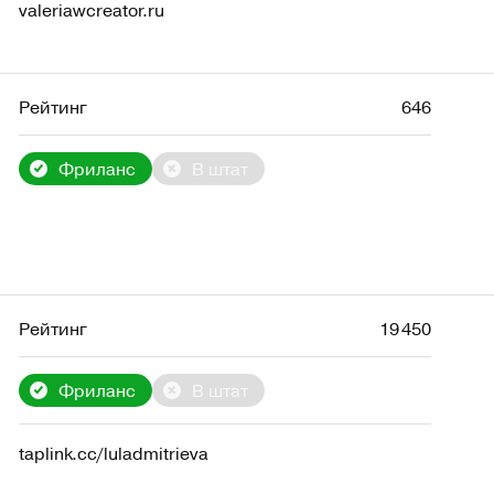
valeriawcreator.ru
Рейтинг
646
Фриланс
В штат
Рейтинг
19 450
Фриланс
В штат
taplink.cc/luladmitrieva