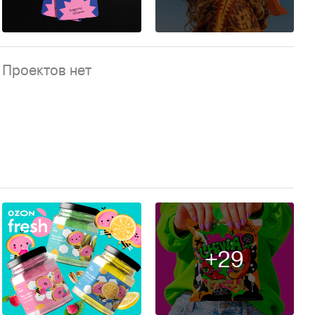
98
Проектов нет
+29
90