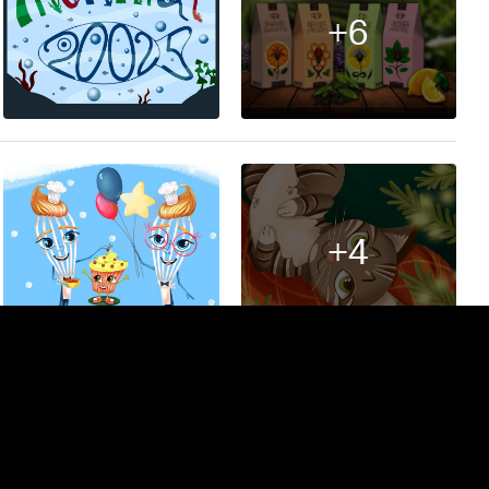
+6
16
+4
35
+7