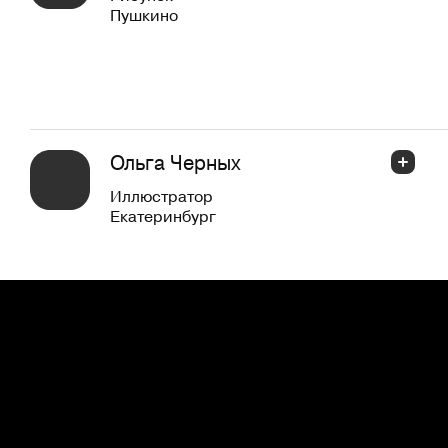
Пушкино
Ольга Черных
Иллюстратор
Екатеринбург
Дарья Шеремет
2D иллюстрация
Москва