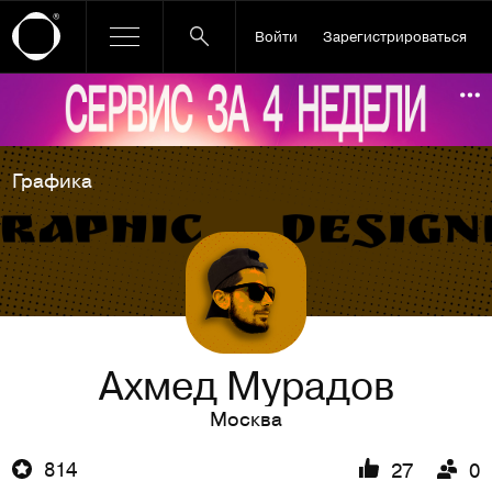
Войти
Зарегистрироваться
Ссылка баннера
По
Графика
Ахмед Мурадов
Москва
814
27
0