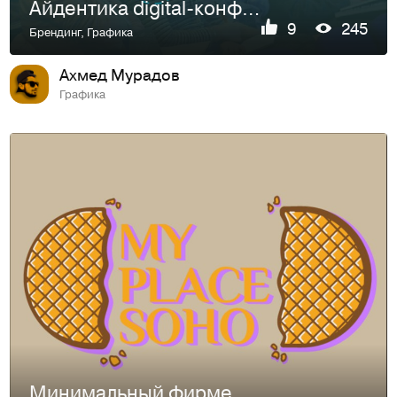
Айдентика digital-конференции "Стрела"
9
245
Брендинг
,
Графика
Ахмед Мурадов
Графика
Минимальный фирменный стиль кофейни "My Place Soho"