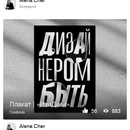
Брендинг
Плакат | «ИзиДизи»
56
883
Графика
Alena Cher