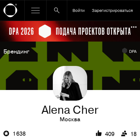
Войти
Зарегистрироваться
Ссылка баннера
По
Брендинг
DPA
Alena Cher
Москва
1 638
409
18