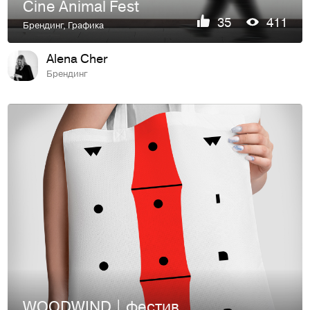
Cine Animal Fest
35
411
Брендинг
,
Графика
Alena Cher
Брендинг
WOODWIND | фестиваль музыки ветра