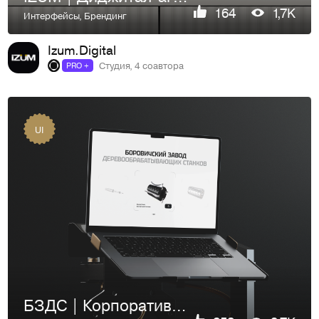
164
1,7K
Интерфейсы
,
Брендинг
Izum.Digital
Студия, 4 соавтора
PRO +
UI
БЗДС | Корпоративный сайт