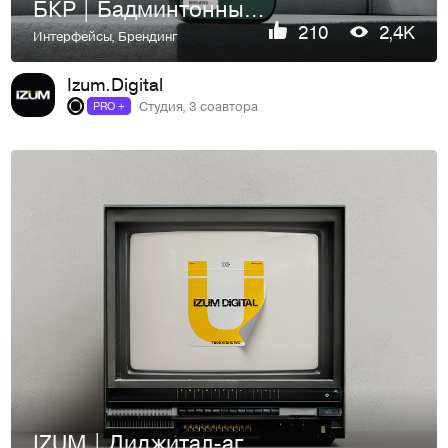
БКР | Бадминтонный клуб
210
2,4K
Интерфейсы
,
Брендинг
Izum.Digital
Студия, 3 соавтора
PRO +
IZUM | Диджитал-агентство