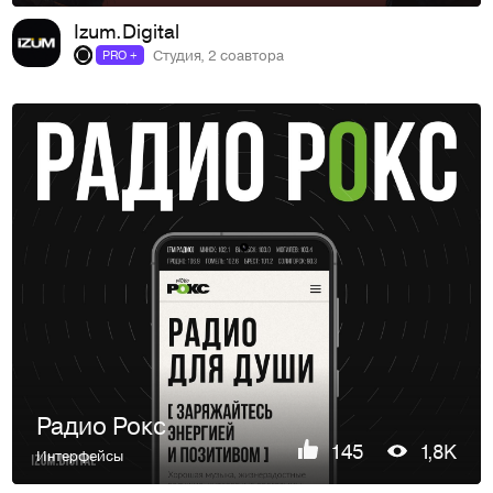
Izum.Digital
Студия, 2 соавтора
PRO +
Радио Рокс
145
1,8K
Интерфейсы