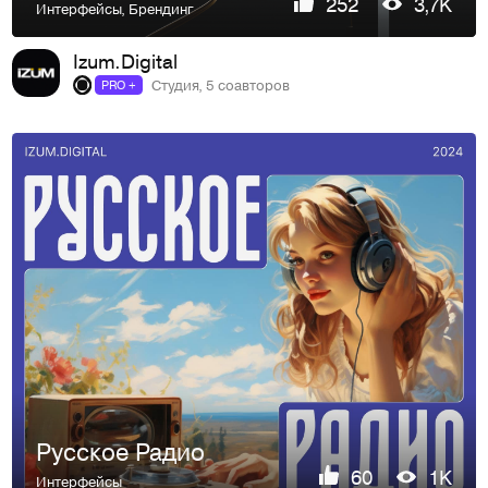
252
3,7K
Интерфейсы
,
Брендинг
Izum.Digital
Студия, 5 соавторов
PRO +
Русское Радио
60
1K
Интерфейсы