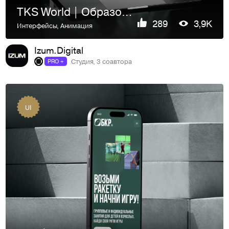
TKS World | Образовательная платформа
289
3,9K
Интерфейсы
,
Анимация
Izum.Digital
Студия, 3 соавтора
PRO +
UI