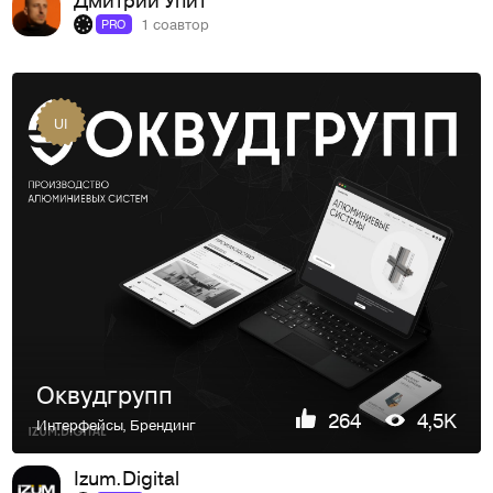
1 соавтор
PRO
UI
Оквудгрупп
264
4,5K
Интерфейсы
,
Брендинг
Izum.Digital