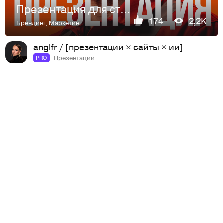
Презентация для строительной компании
174
2,2K
Брендинг
,
Маркетинг
anglfr / [презентации × сайты × ии]
Презентации
PRO