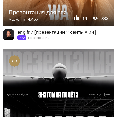
Презентация для свадебной выставки
14
283
Маркетинг
,
Нейро
anglfr / [презентации × сайты × ии]
Презентации
PRO
GR