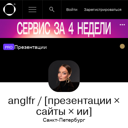
Войти
Зарегистрироваться
Ссылка баннера
По
Презентации
PRO
anglfr / [презентации ×
сайты × ии]
Санкт-Петербург