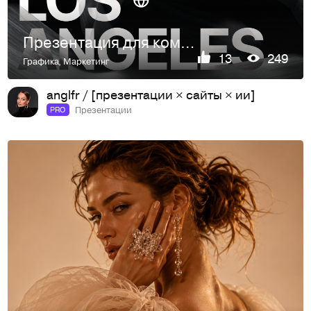
Презентация для компании в LA
13
249
Графика
,
Маркетинг
anglfr / [презентации × сайты × ии]
Презентации
PRO