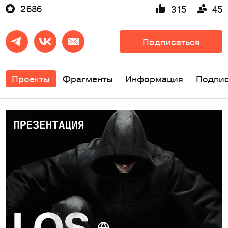
2 686
315
45
Подписаться
Проекты
Фрагменты
Информация
Подпи