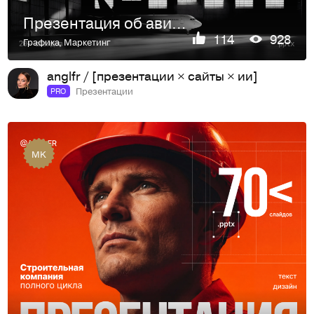
Презентация об авиации
114
928
Графика
,
Маркетинг
anglfr / [презентации × сайты × ии]
Презентации
PRO
MK