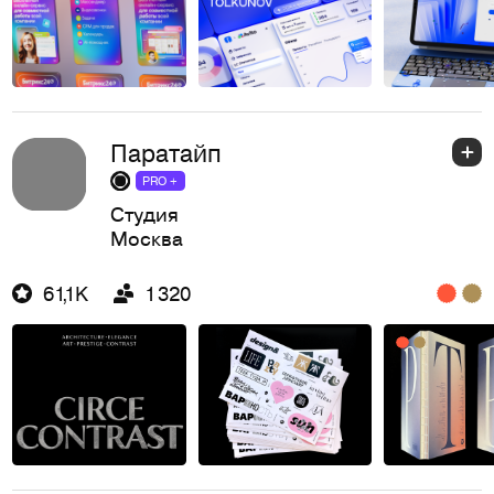
Паратайп
PRO +
Студия
Москва
61,1K
1 320