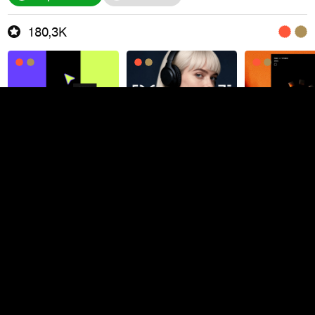
180,3K
Wemakefab
PRO +
Агентство
Москва
153,6K
2 497