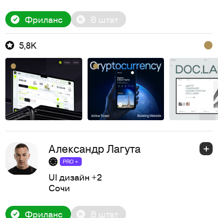
Фриланс
В штат
5,8K
Александр Лагута
PRO +
UI дизайн
+2
Сочи
Фриланс
В штат