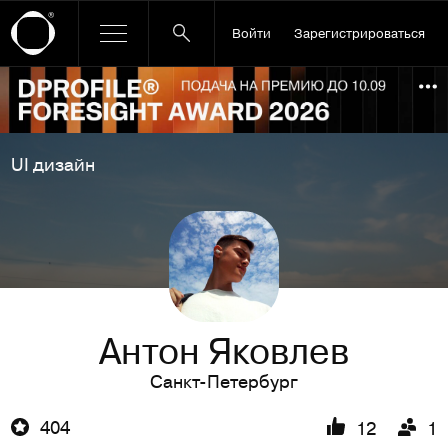
Войти
Зарегистрироваться
Ссылка баннера
По
UI дизайн
Антон Яковлев
Санкт-Петербург
404
12
1