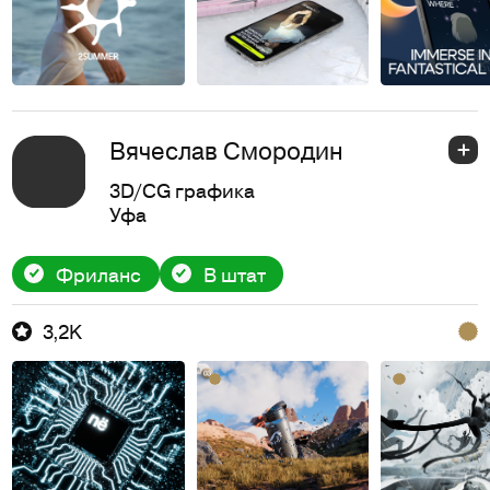
Вячеслав Смородин
3D/CG графика
Уфа
Фриланс
В штат
3,2K