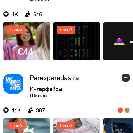
1K
616
Новый
Новый
Perasperadastra
Интерфейсы
Школа
1,1K
387
Новый
Новый