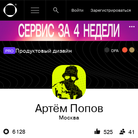
Войти
Зарегистрироваться
Ссылка баннера
По
Продуктовый дизайн
DPA
PRO
Артём Попов
Москва
6 128
525
41