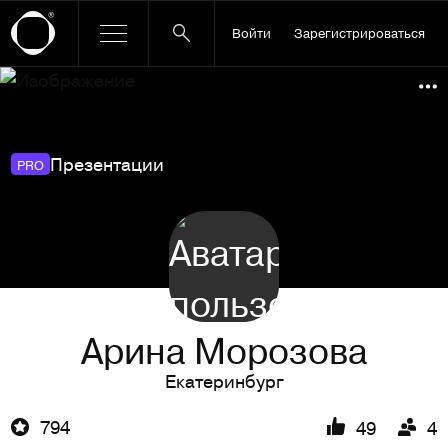
Войти
Зарегистрироваться
Ссылка баннера
По
Презентации
PRO
Арина Морозова
Екатеринбург
794
49
4