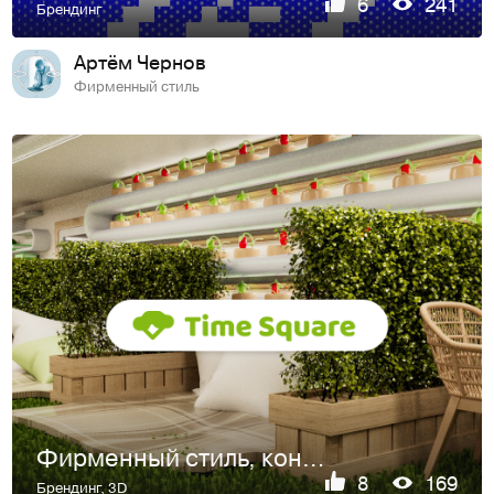
6
241
Брендинг
Артём Чернов
Фирменный стиль
Фирменный стиль, концепция и дизайн интерьера тайм кафе
8
169
Брендинг
,
3D