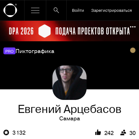
Войти
Зарегистрироваться
Ссылка баннера
По
Пиктографика
PRO
Евгений Арцебасов
Самара
3 132
242
30