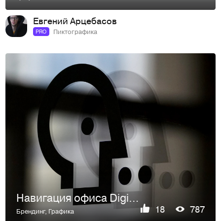
Евгений Арцебасов
Пиктографика
PRO
Навигация офиса Digital Native
18
787
Брендинг
,
Графика