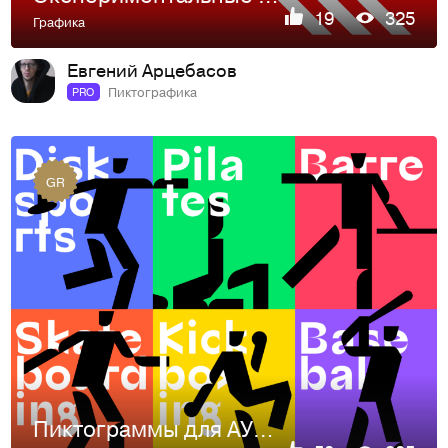
19
325
Графика
Евгений Арцебасов
Пиктографика
PRO
GR
Пиктограммы для АУРЫ