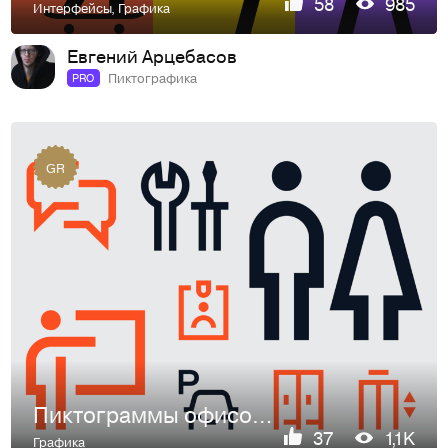
58
985
Интерфейсы
,
Графика
Евгений Арцебасов
Пиктографика
PRO
GR
Пиктограммы офисов Ростелекома
37
1,1K
Графика