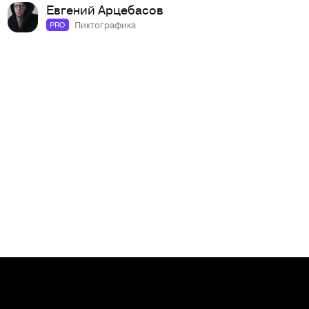
Евгений Арцебасов
Пиктографика
PRO