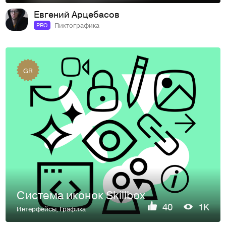
Евгений Арцебасов
Пиктографика
PRO
GR
Система иконок Skillbox
40
1K
Интерфейсы
,
Графика