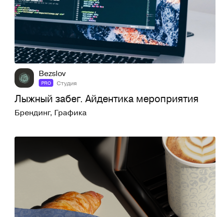
56
281
Bezslov
Студия
PRO
Лыжный забег. Айдентика мероприятия
Брендинг
,
Графика