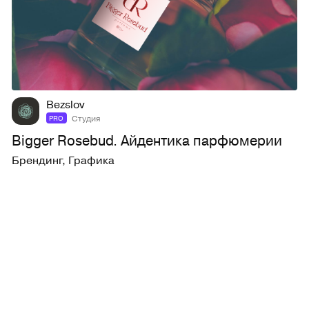
32
298
Bezslov
Студия
PRO
Bigger Rosebud. Айдентика парфюмерии
Брендинг
,
Графика