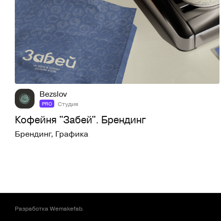
46
456
Bezslov
Студия
PRO
Кофейня "Забей". Брендинг
Брендинг
,
Графика
Разработка
Wemakefab
.