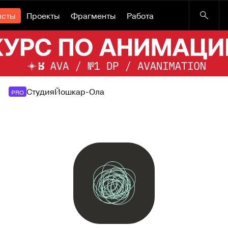
исты
Проекты
Фрагменты
Работа
Студия
Йошкар-Ола
PRO