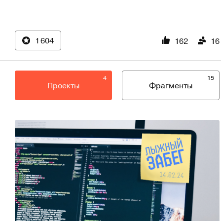
1 604
162
16
4
15
Проекты
Фрагменты