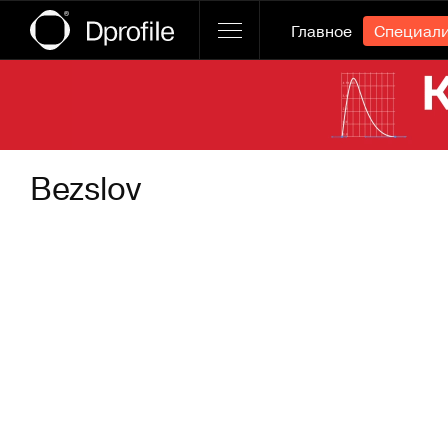
Главное
Специал
Ссылка баннера
Bezslov