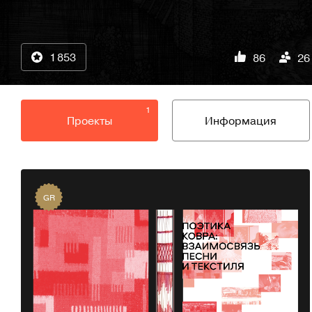
1 853
86
26
1
Проекты
Информация
GR