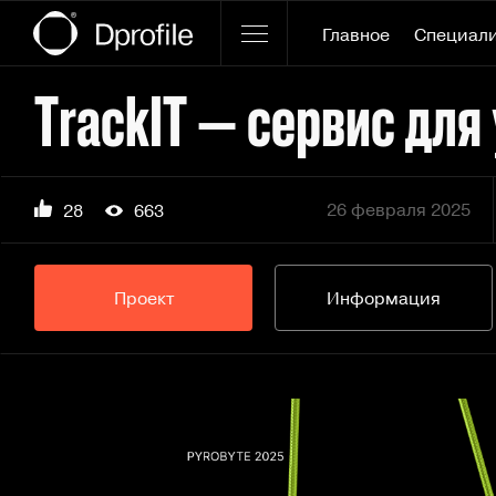
Главное
Специал
TrackIT — сервис для
26 февраля 2025
28
663
Проект
Информация