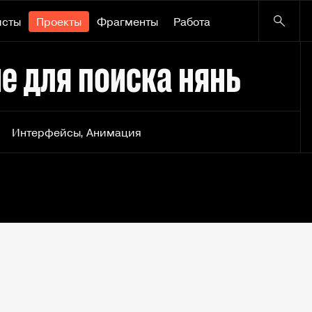
исты
Проекты
Фрагменты
Работа
е для поиска нянь
Интерфейсы
,
Анимация