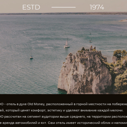
 - отель в духе Old Money, расположенный в горной местности на побережь
ей, который ценят комфорт, эстетику и уделяют внимание каждой мелочи.
 рассчитан на сегмент аудитории выше среднего, на территории располо
же аренда автомобилей и яхт. Сам отель имеет исторический облик и напоми