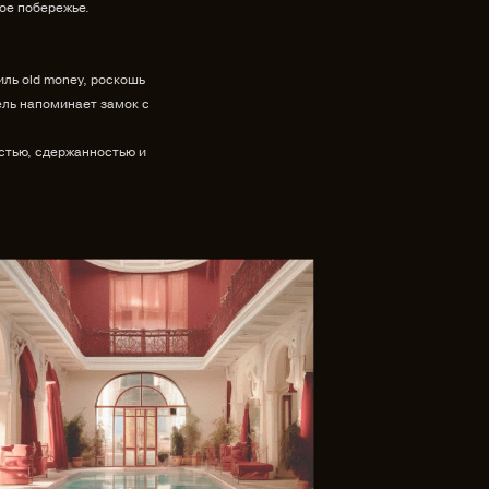
ое побережье.
иль old money, роскошь
тель напоминает замок с
стью, сдержанностью и