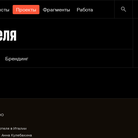
исты
Проекты
Фрагменты
Работа
еля
Брендинг
DO
отеля в Италии
 Анна Кулебакина