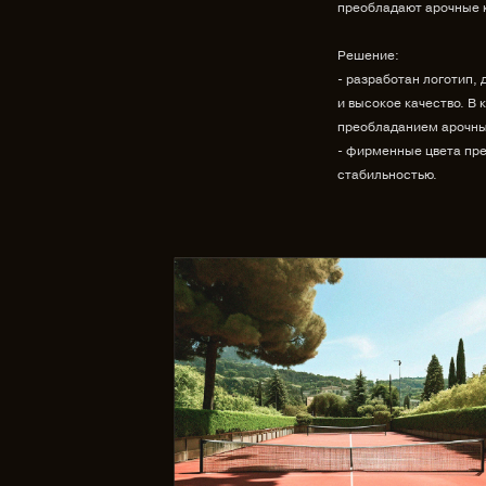
преобладают арочные к
Решение:
- разработан логотип,
и высокое качество. В 
преобладанием арочны
- фирменные цвета пр
стабильностью.