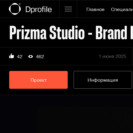
Главное
Специал
1 июня 2025
42
462
Проект
Информация