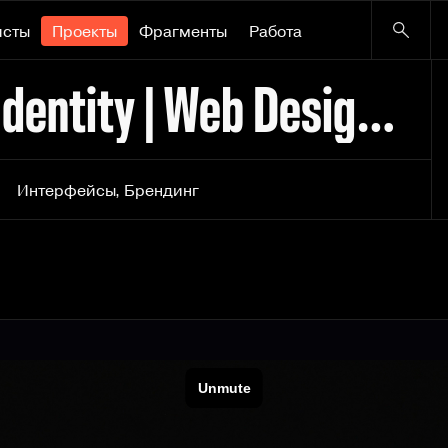
исты
Проекты
Фрагменты
Работа
Prizma Studio - Brand Identity | Web Design | Development
Интерфейсы
,
Брендинг