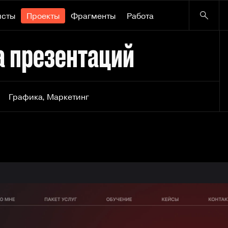
исты
Проекты
Фрагменты
Работа
а презентаций
Графика
,
Маркетинг