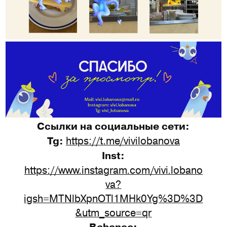
Ссылки на социальные сети:
https://t.me/vivilobanova
Tg:
Inst:
https://www.instagram.com/vivi.lobano
va?
igsh=MTNlbXpnOTl1MHk0Yg%3D%3D
&utm_source=qr