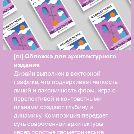
[ru]
Обложка для архитектурного
издания
Дизайн выполнен в векторной
графике, что подчеркивает четкость
линий и лаконичность форм, игра с
перспективой и контрастными
планами создают глубину и
динамику. Композиция передает
суть современной архитектуры
через простые геометрические