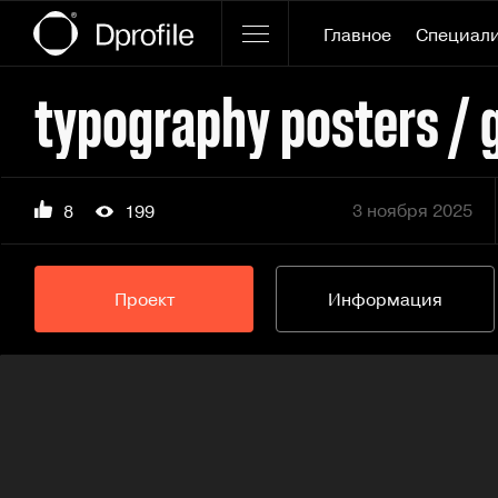
Главное
Специал
typography posters / 
3 ноября 2025
8
199
Проект
Информация