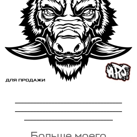
___________________________________
___________________________________
_____________________________
Больше моего