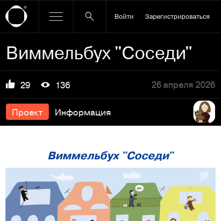
Войти
Зарегистрироваться
Виммельбух "Соседи"
26 апреля 2026
29
136
Проект
Информация
Виммельбух "Соседи"