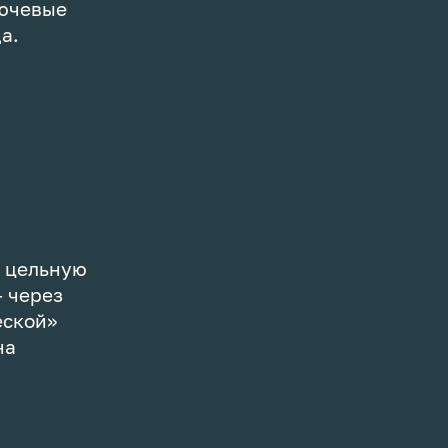
лючевые
а.
и цельную
— через
еской»
на