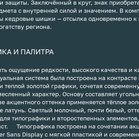
и защиты. Заключённый в круг, знак приобрет
дмета с внутренней силой и значением. В ко
ы кедровые шишки — отсылка одновременно к 
гатству региона.
КА И ПАЛИТРА
ть ощущение редкости, высокого качества и 
уальная система была построена на контрасте 
и теплой золотой графики, сочетая современ
месленный характер. Основу составляет уголь
тве акцентного оттенка применяется тёплое зол
 латунь. Светлый молочный, почти белый, отт
для типографики и второстепенных элементов
аст. Типографика построена на сочетании ак
r Sans Display с мягкой пластикой и современ