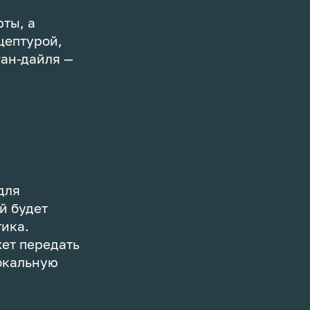
ты, а
цептурой,
ган-дайля —
для
й будет
тика.
жет передать
локальную