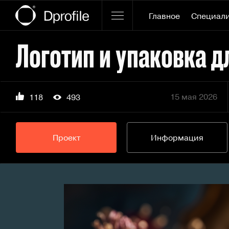
Главное
Специал
15 мая 2026
118
493
Проект
Информация