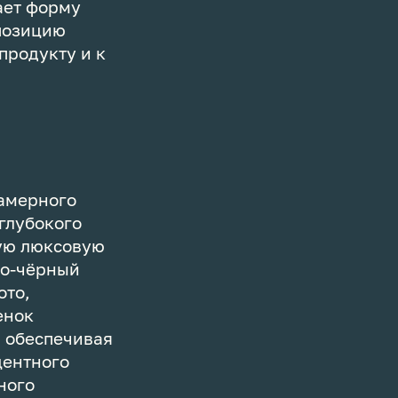
ает форму
мпозицию
продукту и к
камерного
глубокого
ную люксовую
но-чёрный
ото,
енок
, обеспечивая
центного
ного