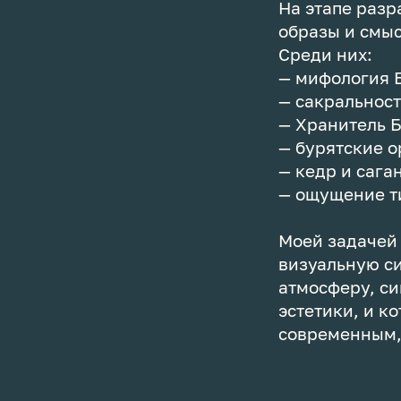
На этапе разр
образы и смыс
Среди них:
— мифология
— сакральнос
— Хранитель 
— бурятские 
— кедр и сага
— ощущение 
Моей задачей 
визуальную си
атмосферу, си
эстетики, и к
современным,