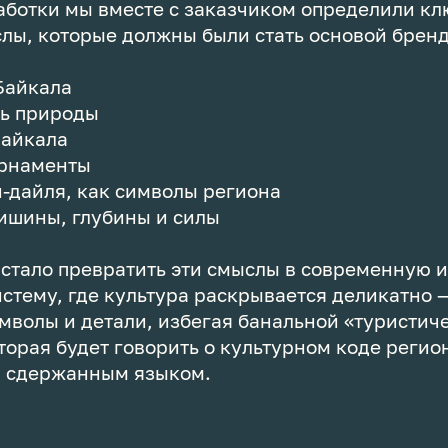
аботки мы вместе с заказчиком определили к
лы, которые должны были стать основой бренд
 Байкала
ть природы
Байкала
орнаменты
н-дайля, как символы региона
тишины, глубины и силы
стало превратить эти смыслы в современную 
стему, где культура раскрывается деликатно 
мволы и детали, избегая банальной «туристич
оторая будет говорить о культурном коде регио
 сдержанным языком.