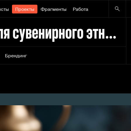
исты
Проекты
Фрагменты
Работа
Логотип и упаковка для сувенирного этнического продуктового бренда
Брендинг