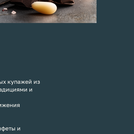
ых купажей из
радициями и
вижения
нфеты и