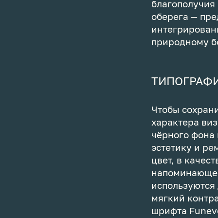
благополучия 
оберега — пре
интегрирован
природному бо
ТИПОГРАФИ
Чтобы сохрани
характера виз
чёрного фона 
эстетику и ре
цвет, в качес
напоминающее
используются 
мягкий контр
шрифта Funeve