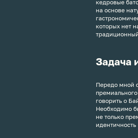
кедровые бат
на основе нат
гастрономиче
которых нет н
традиционный
Задача 
Передо мной с
премиального 
говорить о Ба
Необходимо бы
не только пре
идентичность 