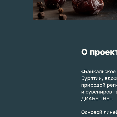
О проек
«Байкальское 
Бурятии, вдо
природой рег
и сувениров 
ДИАБЕТ.НЕТ
Основой лине