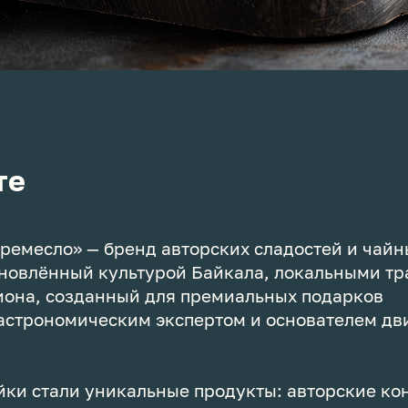
те
ремесло» — бренд авторских сладостей и чайн
хновлённый культурой Байкала, локальными т
иона, созданный для премиальных подарков
гастрономическим экспертом и основателем д
.
йки стали уникальные продукты: авторские ко