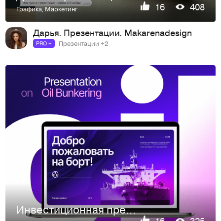
16
408
Графика
,
Маркетинг
Дарья. Презентации. Makarenadesign
Презентации +2
PRO +
Инвестиционная презентация. PitchDeck
16
325