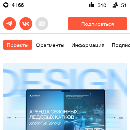
4 166
510
51
Подписаться
Проекты
Фрагменты
Информация
Подпи