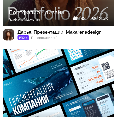
Портфолио - дизайнер презентаций
83
2,5K
Графика
,
Маркетинг
Дарья. Презентации. Makarenadesign
Презентации +2
PRO +