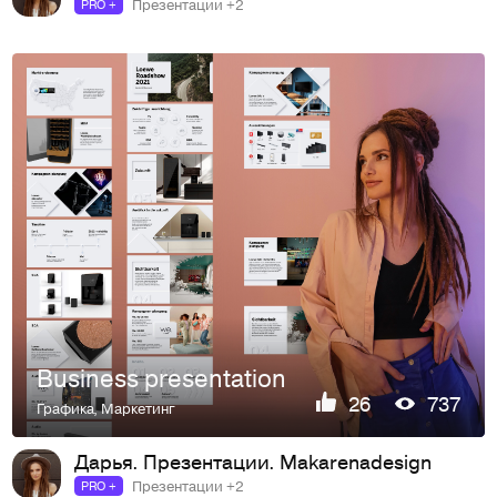
Презентации +2
PRO +
Business presentation
26
737
Графика
,
Маркетинг
Дарья. Презентации. Makarenadesign
Презентации +2
PRO +