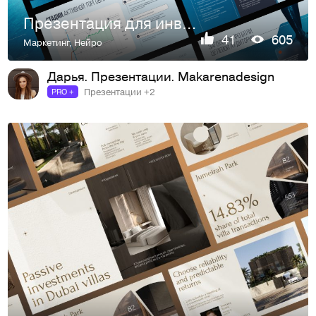
Презентация для инвестиционного провайдера
41
605
Маркетинг
,
Нейро
Дарья. Презентации. Makarenadesign
Презентации +2
PRO +