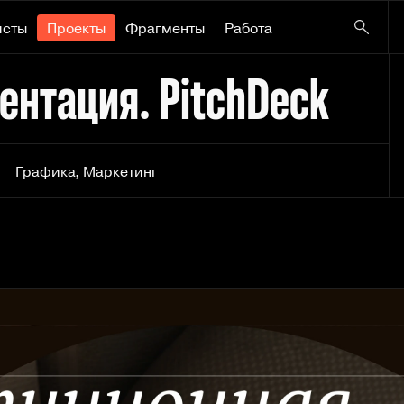
исты
Проекты
Фрагменты
Работа
ентация. PitchDeck
Графика
,
Маркетинг