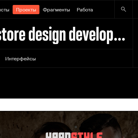
исты
Проекты
Фрагменты
Работа
Hardplaystyle. Online store design development
Интерфейсы