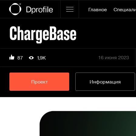
Главное
Специал
ChargeBase
16 июня 2023
87
1,9K
Проект
Информация