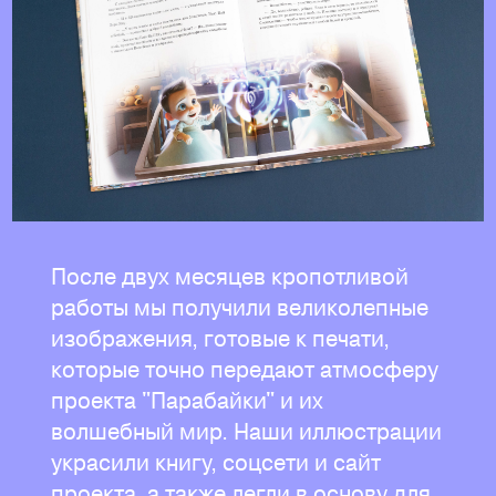
После двух месяцев кропотливой
работы мы получили великолепные
изображения, готовые к печати,
которые точно передают атмосферу
проекта "Парабайки" и их
волшебный мир. Наши иллюстрации
украсили книгу, соцсети и сайт
проекта, а также легли в основу для