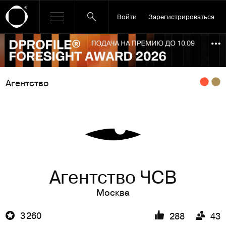
Войти
Зарегистрироваться
Ссылка баннера
По
Агентство
Агентство ЧСВ
Москва
3 260
288
43