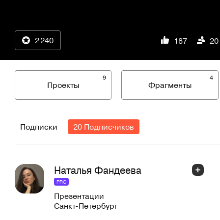
2 240
187
20
9
4
Проекты
Фрагменты
Подписки
20 Подписчиков
Наталья Фандеева
PRO
Презентации
Санкт-Петербург