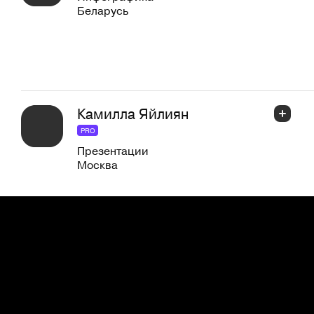
Беларусь
Камилла Яйлиян
PRO
Презентации
Москва
Елена Таратова
Графика
Тольятти