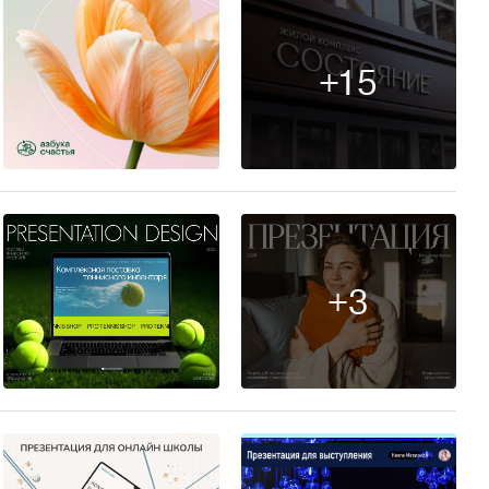
+15
19
+3
10