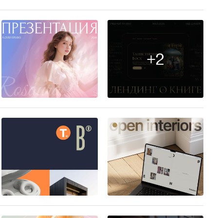
+2
23
138
142