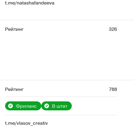
t.me/natashafandeeva
Рейтинг
326
Рейтинг
788
Фриланс
В штат
t.me/vlasov_creativ