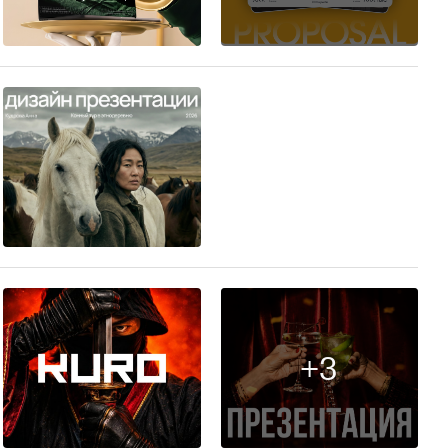
14
10
+3
8