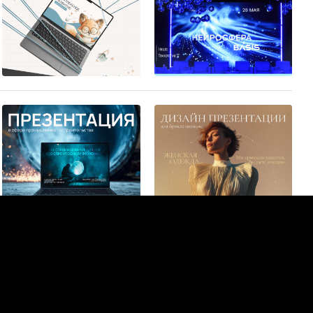
3
1
3
9
+5