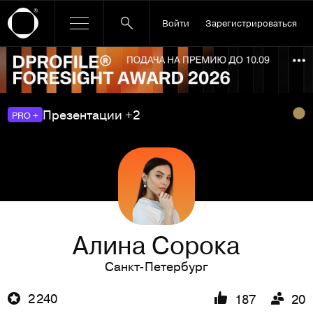
Войти
Зарегистрироваться
Ссылка баннера
По
Презентации +2
PRO +
Алина Сорока
Санкт-Петербург
2 240
187
20