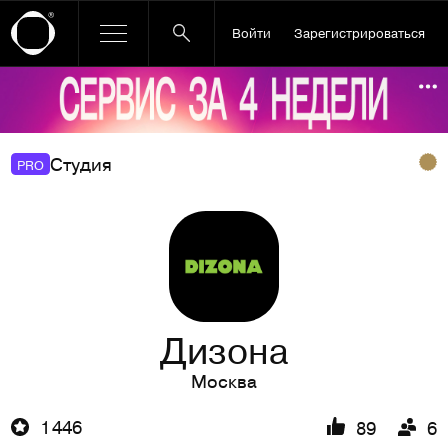
Войти
Зарегистрироваться
Ссылка баннера
По
Студия
PRO
Дизона
Москва
1 446
89
6