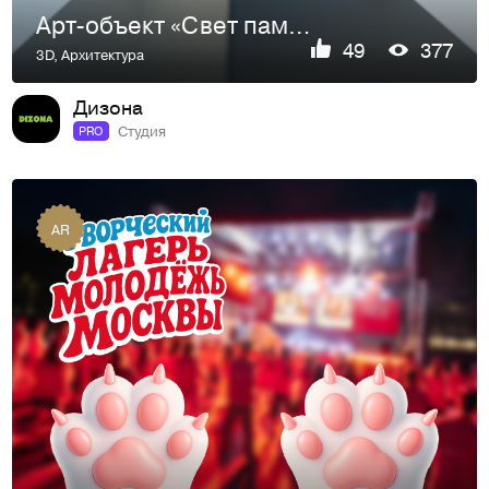
Арт-объект «Свет памяти»
49
377
3D
,
Архитектура
Дизона
Студия
PRO
AR