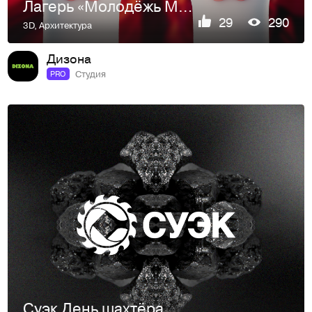
Лагерь «Молодёжь Москвы»
29
290
3D
,
Архитектура
Дизона
Студия
PRO
Суэк День шахтёра