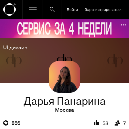
Войти
Зарегистрироваться
Ссылка баннера
По
UI дизайн
Дарья Панарина
Москва
866
53
7