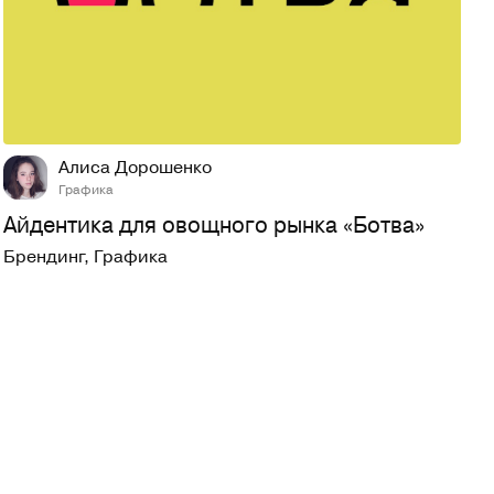
15
265
Алиса Дорошенко
Графика
Айдентика для овощного рынка «Ботва»
Брендинг
,
Графика