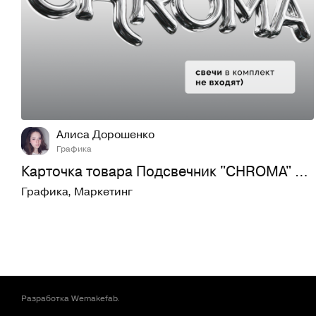
7
199
Алиса Дорошенко
Графика
Карточка товара Подсвечник "CHROMA" | Инфографика
Графика
,
Маркетинг
Разработка
Wemakefab
.