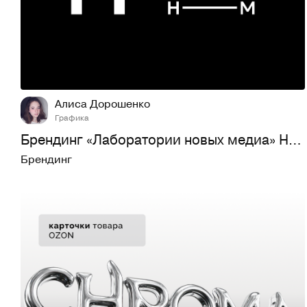
9
96
Алиса Дорошенко
Графика
Брендинг «Лаборатории новых медиа» Новой сцены Александринс…
Брендинг