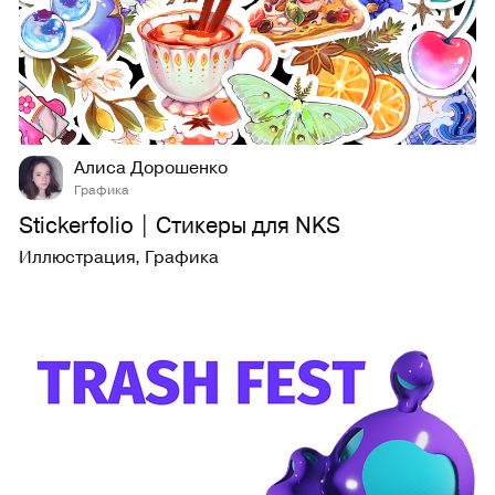
19
161
Алиса Дорошенко
Графика
Stickerfolio | Стикеры для NKS
Иллюстрация
,
Графика