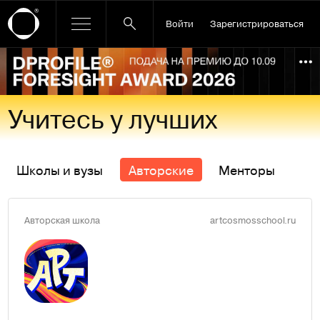
Войти
Зарегистрироваться
Ссылка баннера
По
Учитесь у лучших
Школы и вузы
Авторские
Менторы
Авторская школа
artcosmosschool.ru