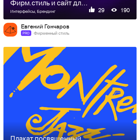
Фирм.стиль и сайт для TOTALGROUP Фирм.стиль и сайт для TOTALGROUP
29
190
Интерфейсы
,
Брендинг
Евгений Гончаров
Фирменный стиль
PRO
Плакат посвященный событию, которого ещё не существует