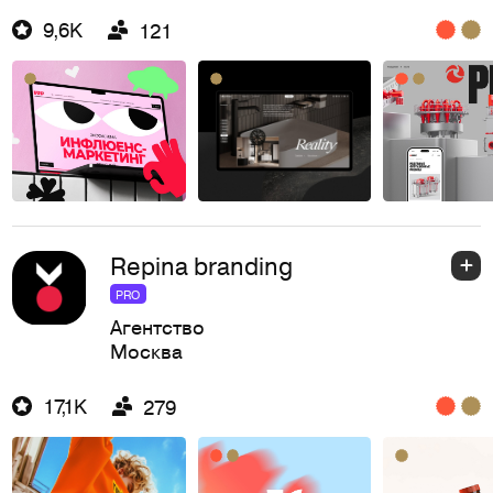
9,6K
121
Repina branding
PRO
Агентство
Москва
17,1K
279