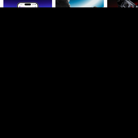
Denys Fedorov
Продуктовый дизайн
Москва
Фриланс
В штат
11,8K