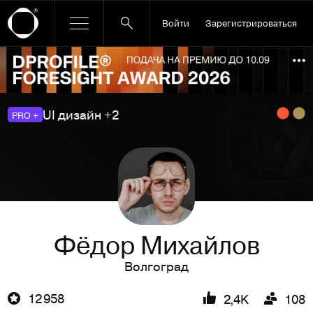
Войти
Зарегистрироваться
Ссылка баннера
По
UI дизайн +2
PRO +
Фёдор Михайлов
Волгоград
12 958
2,4K
108