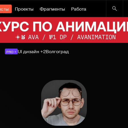
исты
Проекты
Фрагменты
Работа
UI дизайн +2
Волгоград
PRO +