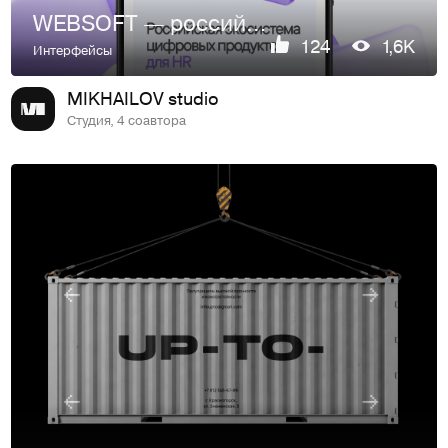
WEBSOFT — российская экосистема цифровых продуктов для HR
124
1,6K
Интерфейсы
MIKHAILOV studio
Студия, 4 соавтора