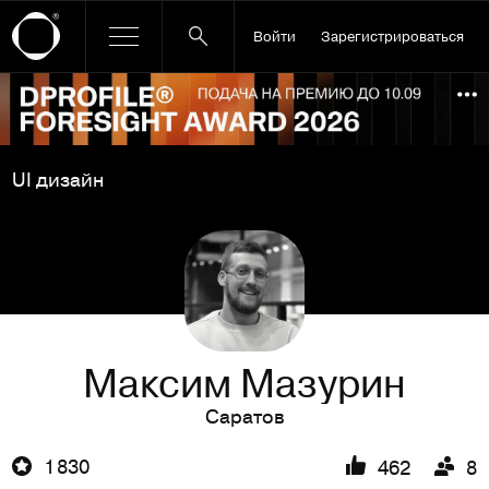
Войти
Зарегистрироваться
Ссылка баннера
По
UI дизайн
Максим Мазурин
Саратов
1 830
462
8