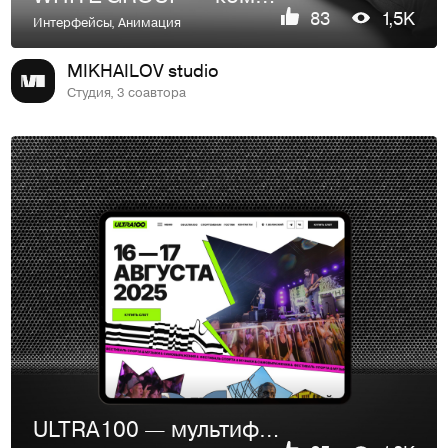
83
1,5K
Интерфейсы
,
Анимация
MIKHAILOV studio
Студия, 3 соавтора
ULTRA100 — мультиформатный спортивный фестиваль