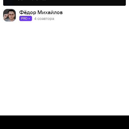
Фёдор Михайлов
4 соавтора
PRO +