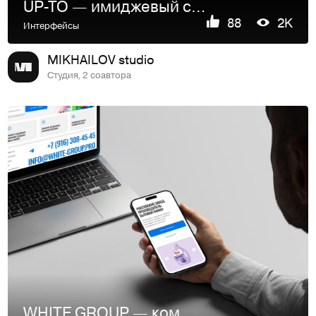
UP-TO — имиджевый сайт для дистрибьютора полуприцепов
88
2K
Интерфейсы
MIKHAILOV studio
Студия, 2 соавтора
WHITE GROUP — компания-производитель бытовой химии