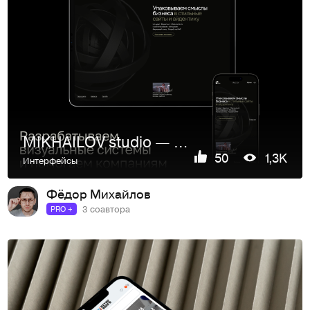
MIKHAILOV studio — portfolio website
50
1,3K
Интерфейсы
Фёдор Михайлов
3 соавтора
PRO +