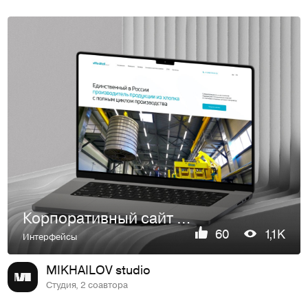
Корпоративный сайт для группы компаний «Медителл»
60
1,1K
Интерфейсы
MIKHAILOV studio
Студия, 2 соавтора