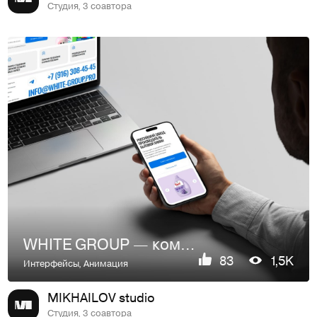
Студия, 3 соавтора
WHITE GROUP — компания-производитель бытовой химии
83
1,5K
Интерфейсы
,
Анимация
MIKHAILOV studio
Студия, 3 соавтора