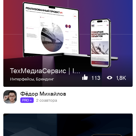
ТехМедиаСервис | landing page
113
1,8K
Интерфейсы
,
Брендинг
Фёдор Михайлов
2 соавтора
PRO +