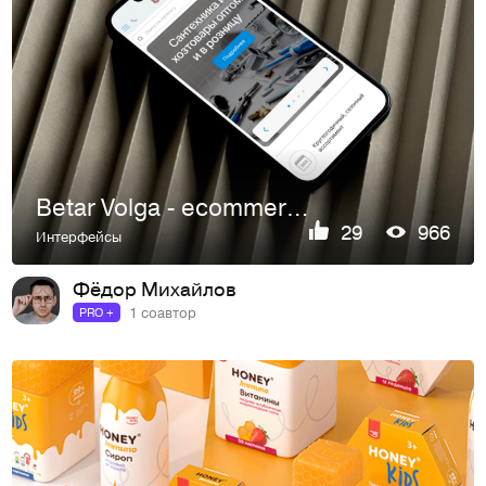
Betar Volga - ecommerce website
29
966
Интерфейсы
Фёдор Михайлов
1 соавтор
PRO +