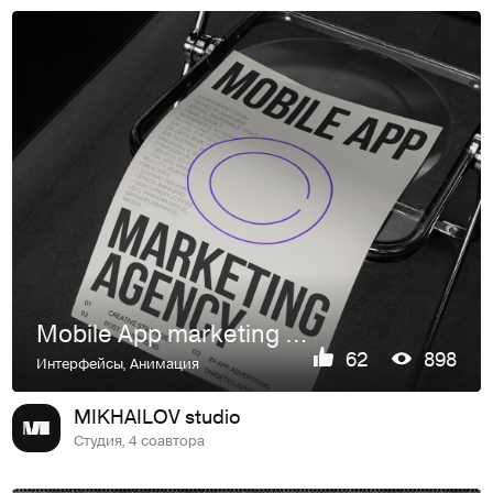
Mobile App marketing agency — имиджевый сайт
62
898
Интерфейсы
,
Анимация
MIKHAILOV studio
Студия, 4 соавтора