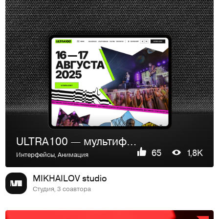
ULTRA100 — мультиформатный спортивный фестиваль
65
1,8K
Интерфейсы
,
Анимация
MIKHAILOV studio
Студия, 3 соавтора