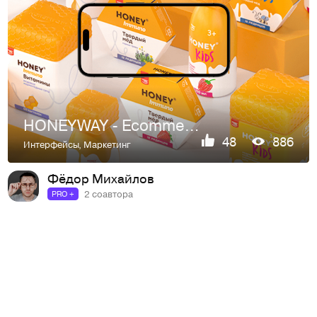
HONEYWAY - Ecommerce website
48
886
Интерфейсы
,
Маркетинг
Фёдор Михайлов
2 соавтора
PRO +