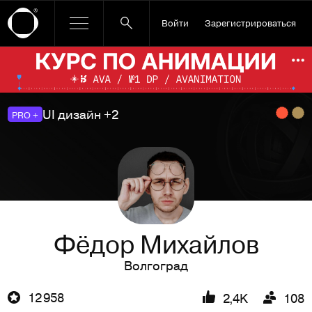
Войти
Зарегистрироваться
Ссылка баннера
По
UI дизайн +2
PRO +
Фёдор Михайлов
Волгоград
12 958
2,4K
108