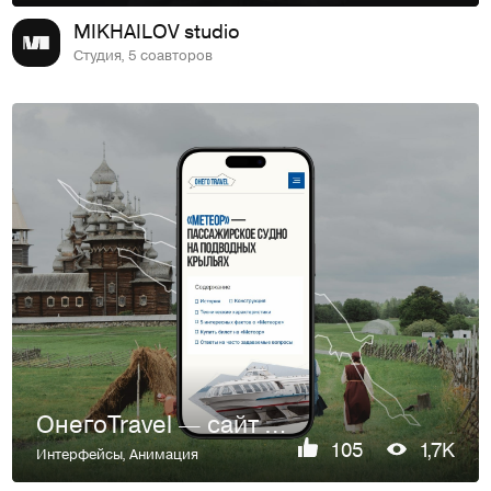
MIKHAILOV studio
Студия, 5 соавторов
ОнегоTravel — сайт для покупки билетов на «Метеор»
105
1,7K
Интерфейсы
,
Анимация