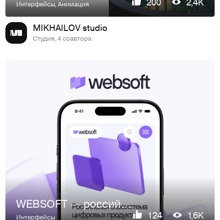
200
2,4K
Интерфейсы
,
Анимация
MIKHAILOV studio
Студия, 4 соавтора
WEBSOFT — российская экосистема цифровых продуктов для HR
124
1,6K
Интерфейсы