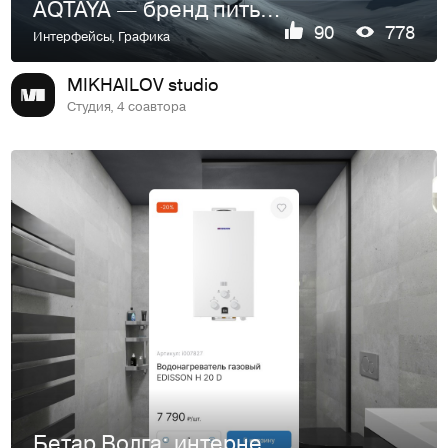
AQTAYA — бренд питьевой воды
90
778
Интерфейсы
,
Графика
MIKHAILOV studio
Студия, 4 соавтора
Бетар Волга: интернет-магазин для поставщика сантехники