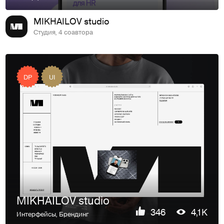
MIKHAILOV studio
Студия, 4 соавтора
DP
UI
MIKHAILOV studio
346
4,1K
Интерфейсы
,
Брендинг