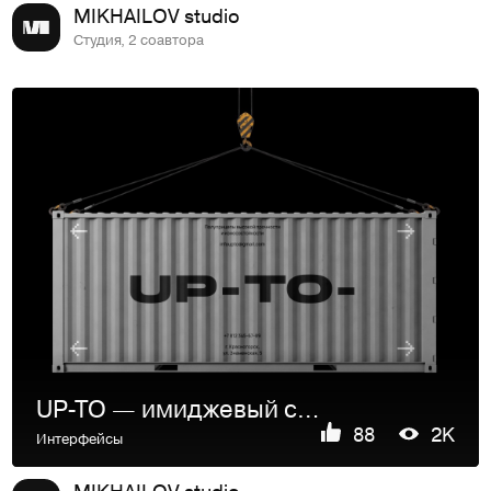
MIKHAILOV studio
Студия, 2 соавтора
UP-TO — имиджевый сайт для дистрибьютора полуприцепов
88
2K
Интерфейсы
MIKHAILOV studio