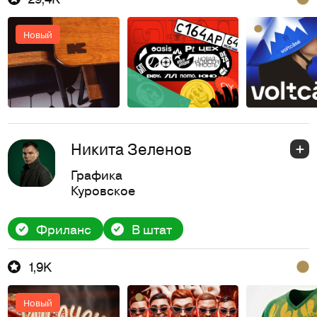
Новый
Никита Зеленов
Графика
Куровское
Фриланс
В штат
1,9K
Новый