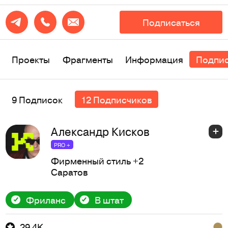
Подписаться
Проекты
Фрагменты
Информация
Подпи
9 Подписок
12 Подписчиков
Александр Кисков
PRO +
Фирменный стиль
+2
Саратов
Фриланс
В штат
29,4K