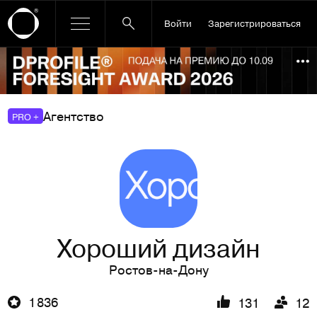
Войти
Зарегистрироваться
Ссылка баннера
По
Агентство
PRO +
Хороший дизайн
Ростов-на-Дону
1 836
131
12