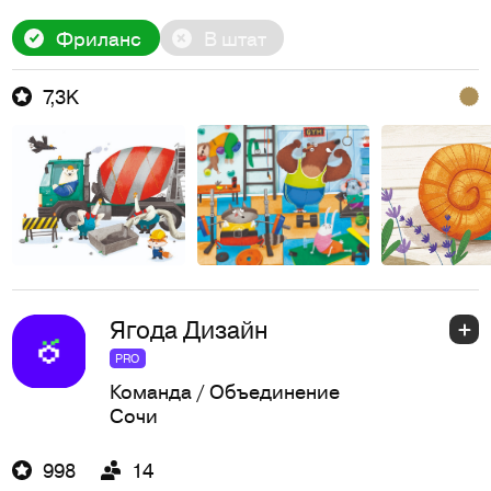
Фриланс
В штат
7,3K
Ягода Дизайн
PRO
Команда / Объединение
Сочи
998
14