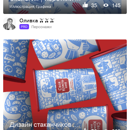
35
145
Иллюстрация
,
Графика
Оливка 🫒🫒🫒
Персонажи
PRO
Дизайн стаканчиков для мягких ресторанов «Своя Компания»