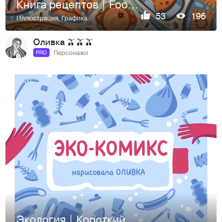
Книга рецептов | Food illustration
53
196
Иллюстрация
,
Графика
Оливка 🫒🫒🫒
Персонажи
PRO
Экология | Короткий комикс