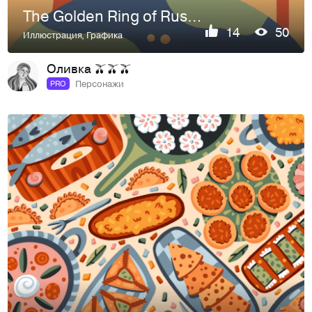
The Golden Ring of Russia | Postcard illustrations
14
50
Иллюстрация
,
Графика
Оливка 🫒🫒🫒
Персонажи
PRO