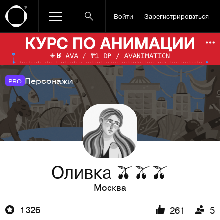
Войти
Зарегистрироваться
Ссылка баннера
По
Персонажи
PRO
Оливка 🫒🫒🫒
Москва
1 326
261
5