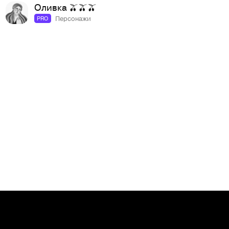
Оливка 🫒🫒🫒
Персонажи
PRO