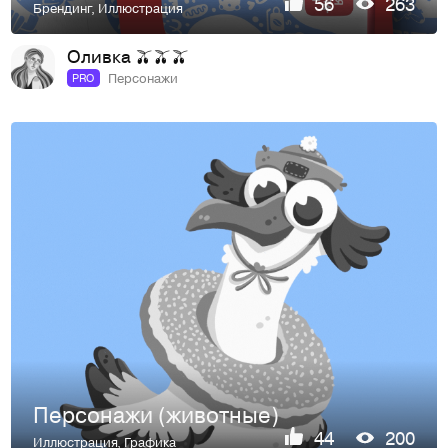
56
263
Брендинг
,
Иллюстрация
Оливка 🫒🫒🫒
Персонажи
PRO
Персонажи (животные)
44
200
Иллюстрация
,
Графика