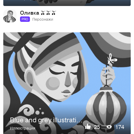
Оливка 🫒🫒🫒
Персонажи
PRO
Blue and grey illustrations
25
174
Иллюстрация