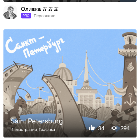
Оливка 🫒🫒🫒
Персонажи
PRO
Saint Petersburg
34
294
Иллюстрация
,
Графика