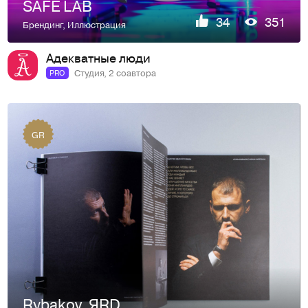
SAFE LAB
34
351
Брендинг
,
Иллюстрация
Адекватные люди
Студия, 2 соавтора
PRO
GR
Rybakov. ЯRD