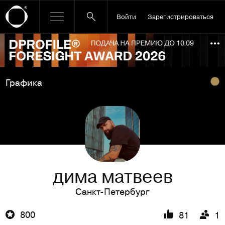
Войти
Зарегистрироваться
Ссылка баннера
По
Графика
дима матвеев
Санкт-Петербург
800
81
1