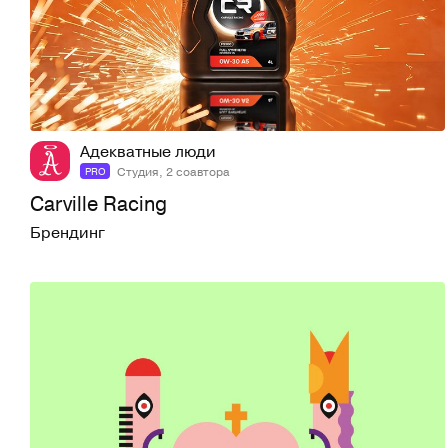
4
71
Адекватные люди
Студия, 2 соавтора
PRO
Carville Racing
Брендинг