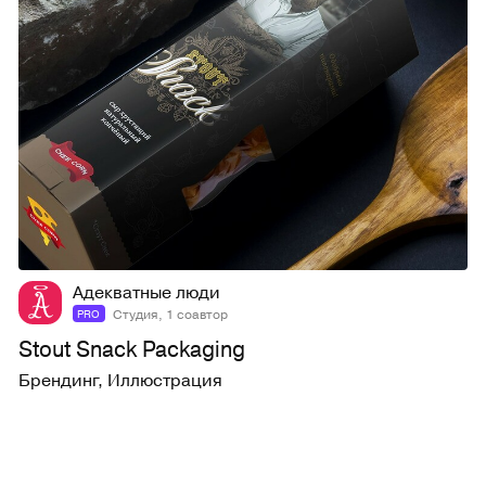
38
736
Адекватные люди
Студия, 1 соавтор
PRO
Stout Snack Packaging
Брендинг
,
Иллюстрация