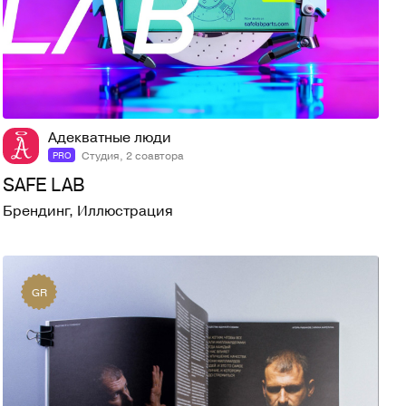
34
351
Адекватные люди
Студия, 2 соавтора
PRO
SAFE LAB
Брендинг
,
Иллюстрация
GR