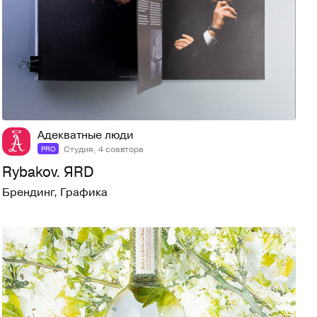
43
1K
Адекватные люди
Студия, 4 соавтора
PRO
Rybakov. ЯRD
Брендинг
,
Графика