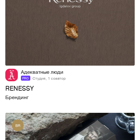
20
832
Адекватные люди
Студия, 1 соавтор
PRO
RENESSY
Брендинг
BR