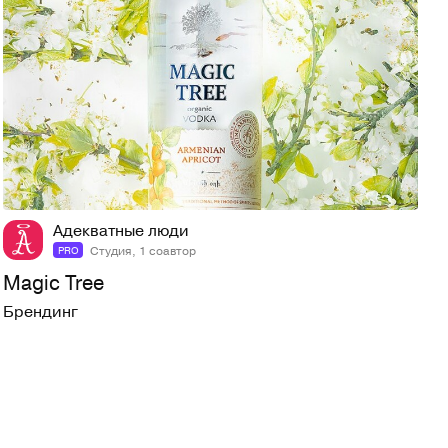
21
652
Адекватные люди
Студия, 1 соавтор
PRO
Magic Tree
Брендинг