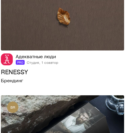
20
835
Адекватные люди
Студия, 1 соавтор
PRO
RENESSY
Брендинг
BR