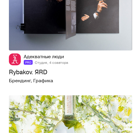
43
1K
Адекватные люди
Студия, 4 соавтора
PRO
Rybakov. ЯRD
Брендинг
,
Графика