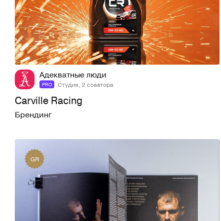
4
73
Адекватные люди
Студия, 2 соавтора
PRO
Carville Racing
Брендинг
GR