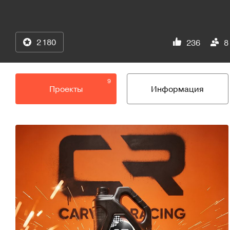
2 180
236
8
9
Проекты
Информация