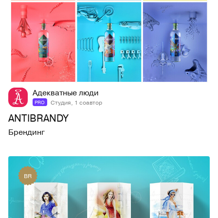
19
758
Адекватные люди
Студия, 1 соавтор
PRO
ANTIBRANDY
Брендинг
BR